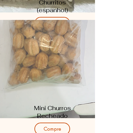
Churritos
(espanhol)
Compre
Mini Churros
Recheado
Compre